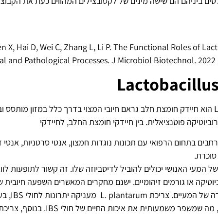
en X, Hai D, Wei C, Zhang L, Li P. The Functional Roles of Lac
cal and Pathological Processes. J Microbiol Biotechnol. 2022 
Lactobacillu
Lactobacillus plantarum הוא חיידק חומצת חלב גראם חיובי המצוי בדרך כלל במזון מ
ביוטיקה פוטנציאלית. בין חיידקי חומצת החלב, לחיידקי
 יישומים רחבים בתחום הרפואי עם תכונות נוגדות חמצון, אנטי סרטניות, אנטי
סוכרת.
של המעי האנושי יכולים להוביל לדיסביוזה שלו. זה קשור לתופעות ל
plantarum על 