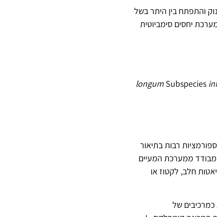
Bifidobacte) מותאם היטב למעי התינוק והתפתח בין היתר בשל
המארח האנושי שלו מקיימים מערכת יחסים סימביוטית
longum
Subspecies
in
 מצואה של תינוקות, עבר טרנספורמציות רבות בתיאור
) מבודד ממערכת המעיים
יאטות חלב, לקטוז או
 כמרכיבים של