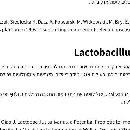
ים טיפול אנטיביוטי.
zak-Siedlecka K, Daca A, Folwarski M, Witkowski JM, Bryl E,
s plantarum 299v in supporting treatment of selected disea
Lactobacillu
lactobacillus salivari הוא חיידק חומצת חלב שזכה לתשומת לב כפרוביוטיקה מבטיחה. 
יאותיים כגון פעילות אנטי-מיקרוביאלית, השפעות אימונולוגיות ויכול
הממצאים המחקריים העלו L. salivariusיכול לווסת את התקדמות התגובה הדלקתית
לית.
Y, Qiao J. Lactobacillus salivarius, a Potential Probiotic to I
testine by Alleviating Inflammation as Well as Oxidative St