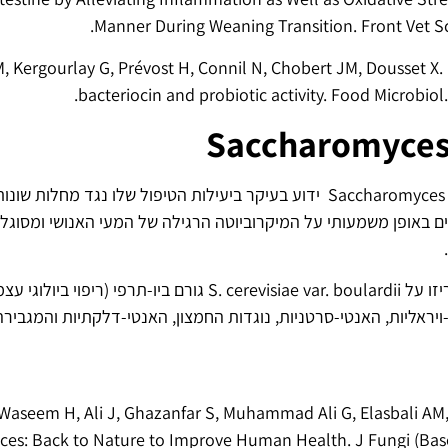
Manner During Weaning Transition. Front Vet Sc
 Kergourlay G, Prévost H, Connil N, Chobert JM, Dousset X. L
bacteriocin and probiotic activity. Food Microbiol
Saccharomyces
Saccharomyces cerevisiae var. boulardii ידוע בעיקר ביעילות הטיפול שלו נגד
נים באופן משמעותי על המיקרוביוטה הרגילה של המעי האנושי ומסוגל
מספר מחקרים קליניים הכריזו על S. cerevisiae var. boulardii גורם ביו-תרפ
יראליות, האנטי-סרטניות, נוגדות החמצון, האנטי-דלקתיות והמגבירה
 Waseem H, Ali J, Ghazanfar S, Muhammad Ali G, Elasbali AM,
es: Back to Nature to Improve Human Health. J Fungi (Basel)