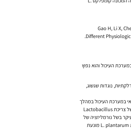
המיקרוביוטה הרגילה. השולטים ביניהם הם שישה מינים של לקטובצילים המהווים כעת את הקבוצה המכונה קומפלקס L.
Gao H, Li X, Ch
Different Physiologi
ותסס ובמערכת העיכול והוא נפוץ
 דלקתיות, נוגדות שגשוג,
וואי במערכת העיכול במהלך
טיפול נגד סרטן, מתן אנטיביוטיקה או גורמים זיהומיים. ישנם מחקרים המאשרים השפעה חיובית של צריכת Lactobacillus
מיקרופלורה של המעיים. צריכת L. plantarum מעניקה יתרונות לחולי IBS, בעיקר בשל נורמליזציה של
הצואה והקלה על כאבי בטן, מה שמשפר משמעותית את איכות החיים של חולי IBS. בנוסף, צריכת L. plantarum מונעת