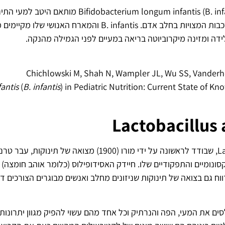
תת-המין של החיידק rium longum infantis (B. infantis
יכולתו לצרוך פחמימות מורכבות המצויות בחלב אדם. B. infantis ו
ידה ומזינה מיקרוביוטה בריאה במעיים לפני הגמילה מהנקה.
Chichlowski M, Shah N, Wampler JL, Wu SS, Vanderh
fantis
(
B. infantis
) in Pediatric Nutrition: Current State of K
Lactobacillus 
Lactobacillus acidophilus, שבודד לראשונה על ידי מורו (1900)
סונומיים והתפקודיים שלו. חיידק האסידופילוס (כלומר אוהב חומצה
ווח גם בצואה של תינוקות שניזונים מחלב ואנשים מבוגרים הצורכים ד
סים את המעי, הפה והנרתיק וכל אחד מהם עשוי להפיק מגוון יתרונות