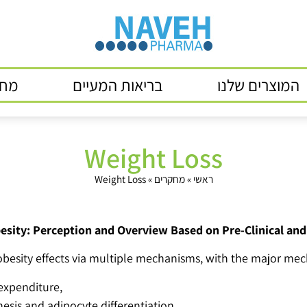
המוצרים שלנו
בריאות המעיים
מחק
Weight Loss
ראשי
»
מחקרים
»
Weight Loss
esity: Perception and Overview Based on Pre-Clinical and 
-obesity effects via multiple mechanisms, with the major me
expenditure,
sis and adipocyte differentiation,